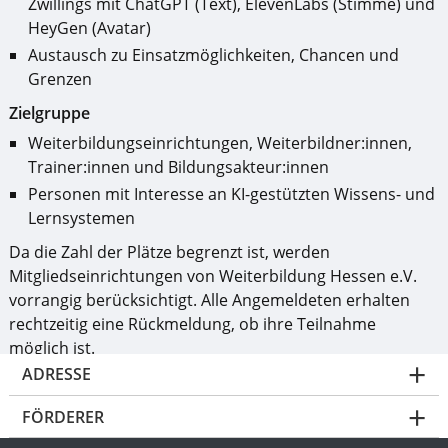
Zwillings mit ChatGPT (Text), ElevenLabs (Stimme) und
HeyGen (Avatar)
Austausch zu Einsatzmöglichkeiten, Chancen und
Grenzen
Zielgruppe
Weiterbildungseinrichtungen, Weiterbildner:innen,
Trainer:innen und Bildungsakteur:innen
Personen mit Interesse an KI-gestützten Wissens- und
Lernsystemen
Da die Zahl der Plätze begrenzt ist, werden
Mitgliedseinrichtungen von Weiterbildung Hessen e.V.
vorrangig berücksichtigt. Alle Angemeldeten erhalten
rechtzeitig eine Rückmeldung, ob ihre Teilnahme
möglich ist.
ADRESSE
Termin
Die Veranstaltung von
Weiterbildung Hessen e.V.
findet
FÖRDERER
am