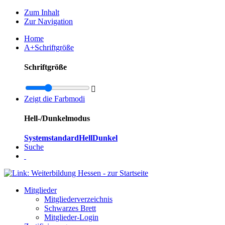
Zum Inhalt
Zur Navigation
Home
A+
Schriftgröße
Schriftgröße

Zeigt die Farbmodi
Hell-/Dunkelmodus
Systemstandard
Hell
Dunkel
Suche
Mitglieder
Mitgliederverzeichnis
Schwarzes Brett
Mitglieder-Login