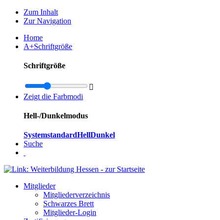
Zum Inhalt
Zur Navigation
Home
A+
Schriftgröße
Schriftgröße

Zeigt die Farbmodi
Hell-/Dunkelmodus
Systemstandard
Hell
Dunkel
Suche
Mitglieder
Mitgliederverzeichnis
Schwarzes Brett
Mitglieder-Login