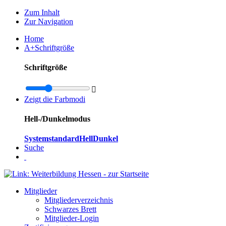
Zum Inhalt
Zur Navigation
Home
A+
Schriftgröße
Schriftgröße

Zeigt die Farbmodi
Hell-/Dunkelmodus
Systemstandard
Hell
Dunkel
Suche
Mitglieder
Mitgliederverzeichnis
Schwarzes Brett
Mitglieder-Login