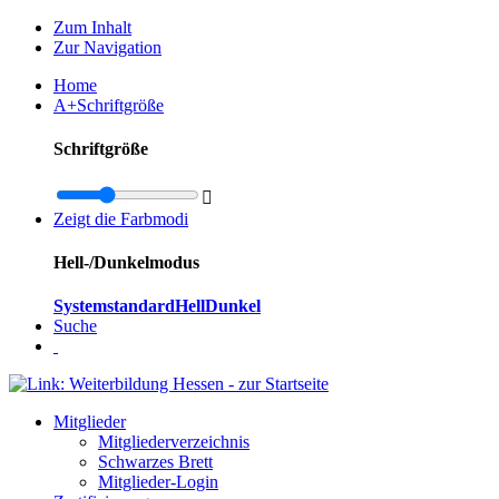
Zum Inhalt
Zur Navigation
Home
A+
Schriftgröße
Schriftgröße

Zeigt die Farbmodi
Hell-/Dunkelmodus
Systemstandard
Hell
Dunkel
Suche
Mitglieder
Mitgliederverzeichnis
Schwarzes Brett
Mitglieder-Login