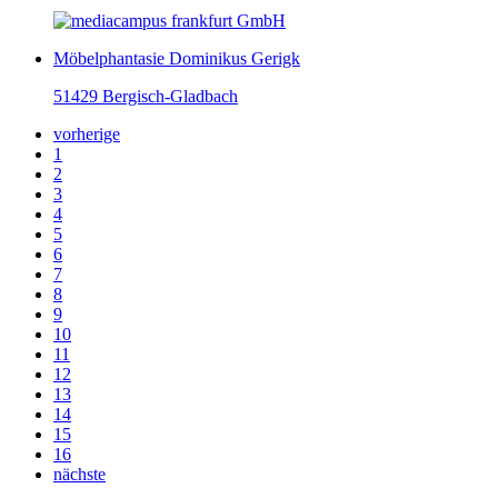
Möbelphantasie Dominikus Gerigk
51429 Bergisch-Gladbach
vorherige
1
2
3
4
5
6
7
8
9
10
11
12
13
14
15
16
nächste