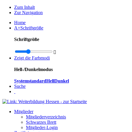
Zum Inhalt
Zur Navigation
Home
A+
Schriftgröße
Schriftgröße

Zeigt die Farbmodi
Hell-/Dunkelmodus
Systemstandard
Hell
Dunkel
Suche
Mitglieder
Mitgliederverzeichnis
Schwarzes Brett
Mitglieder-Login